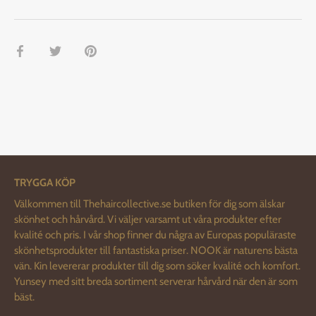
Dela
Dela
Pin
på
på
it
Facebook
Twitter
TRYGGA KÖP
Välkommen till Thehaircollective.se butiken för dig som älskar
skönhet och hårvård. Vi väljer varsamt ut våra produkter efter
kvalité och pris. I vår shop finner du några av Europas populäraste
skönhetsprodukter till fantastiska priser. NOOK är naturens bästa
vän. Kin levererar produkter till dig som söker kvalité och komfort.
Yunsey med sitt breda sortiment serverar hårvård när den är som
bäst.